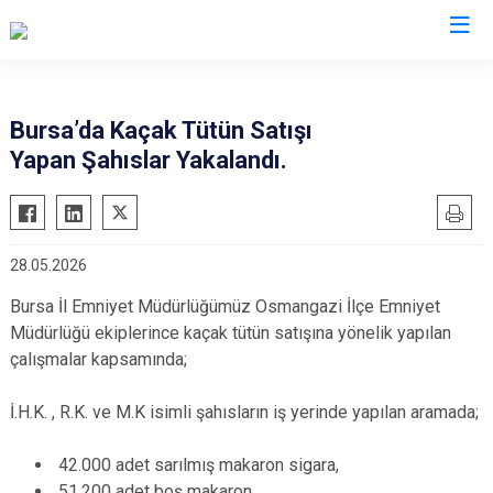
İl Emniyet Müdürlükleri
Bursa’da Kaçak Tütün Satışı
Yapan Şahıslar Yakalandı.
28.05.2026
Bursa İl Emniyet Müdürlüğümüz Osmangazi İlçe Emniyet
Müdürlüğü ekiplerince kaçak tütün satışına yönelik yapılan
çalışmalar kapsamında;
İ.H.K. , R.K. ve M.K isimli şahısların iş yerinde yapılan aramada;
42.000 adet sarılmış makaron sigara,
51.200 adet boş makaron,