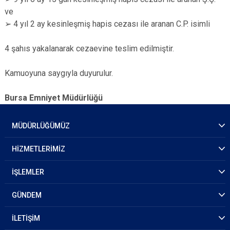
ve
➢ 4 yıl 2 ay kesinleşmiş hapis cezası ile aranan C.P. isimli
4 şahıs yakalanarak cezaevine teslim edilmiştir.
Kamuoyuna saygıyla duyurulur.
Bursa Emniyet Müdürlüğü
MÜDÜRLÜĞÜMÜZ
HİZMETLERİMİZ
İŞLEMLER
GÜNDEM
İLETİŞİM