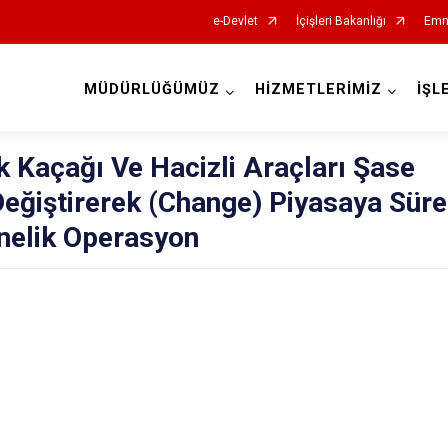
e-Devlet
İçişleri Bakanlığı
Emn
MÜDÜRLÜĞÜMÜZ
HİZMETLERİMİZ
İŞL
İl Emniyet Müdürlükleri
k Kaçağı Ve Hacizli Araçları Şase
eğiştirerek (Change) Piyasaya Sür
nelik Operasyon