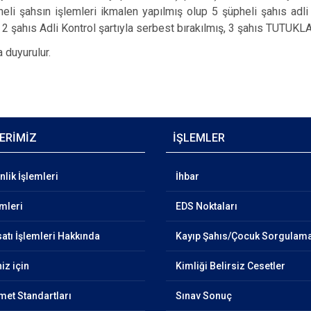
heli şahsın işlemleri ikmalen yapılmış olup 5 şüpheli şahıs adl
 2 şahıs Adli Kontrol şartıyla serbest bırakılmış, 3 şahıs TUTUK
uyurulur.
ERİMİZ
İŞLEMLER
lik İşlemleri
İhbar
emleri
EDS Noktaları
atı İşlemleri Hakkında
Kayıp Şahıs/Çocuk Sorgulam
iz için
Kimliği Belirsiz Cesetler
et Standartları
Sınav Sonuç