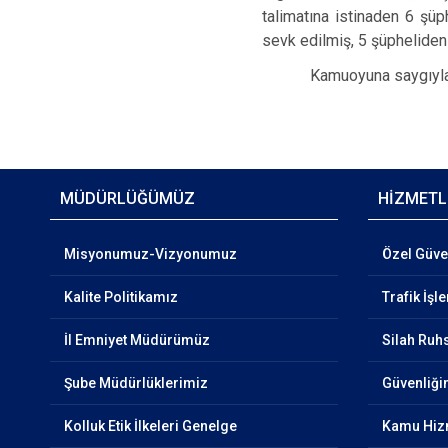
talimatına istinaden 6 şüp
sevk edilmiş, 5 şüpheliden
Kamuoyuna saygıyla d
MÜDÜRLÜĞÜMÜZ
HİZMETL
Misyonumuz-Vizyonumuz
Özel Güven
Kalite Politikamız
Trafik İşl
İl Emniyet Müdürümüz
Silah Ruhs
Şube Müdürlüklerimiz
Güvenliğin
Kolluk Etik İlkeleri Genelge
Kamu Hizm