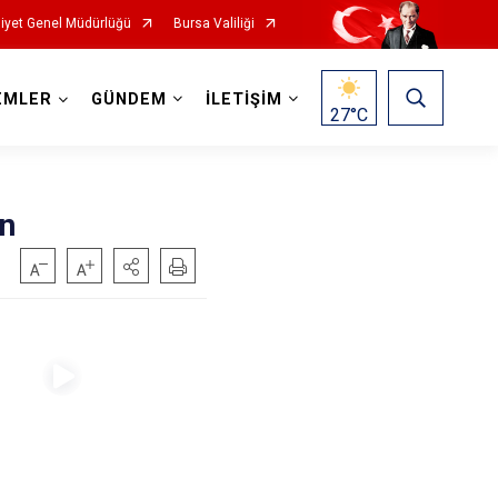
iyet Genel Müdürlüğü
Bursa Valiliği
EMLER
GÜNDEM
İLETİŞİM
27
°C
en