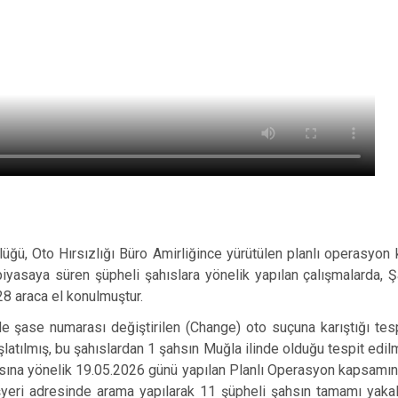
to Hırsızlığı Büro Amirliğince yürütülen planlı operasyon k
 piyasaya süren şüpheli şahıslara yönelik yapılan çalışmalarda, 
28 araca el konulmuştur.
 numarası değiştirilen (Change) oto suçuna karıştığı tespi
atılmış, bu şahıslardan 1 şahsın Muğla ilinde olduğu tespit edilmiş 
sına yönelik 19.05.2026 günü yapılan Planlı Operasyon kapsamın
işyeri adresinde arama yapılarak 11 şüpheli şahsın tamamı yaka