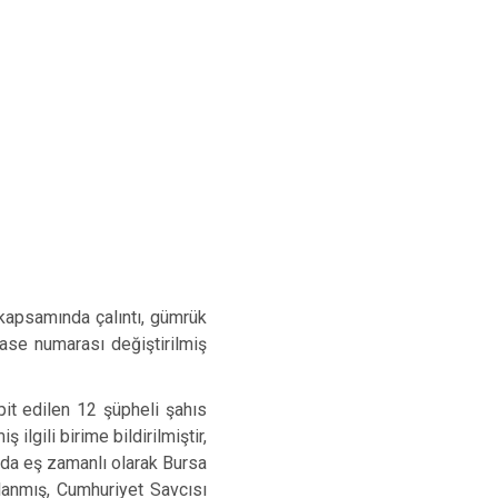
apsamında çalıntı, gümrük
Şase numarası değiştirilmiş
t edilen 12 şüpheli şahıs
ilgili birime bildirilmiştir,
da eş zamanlı olarak Bursa
lanmış, Cumhuriyet Savcısı