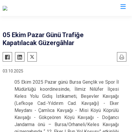
İl Emniyet Müdürlükleri
05 Ekim Pazar Günü Trafiğe
Kapatılacak Güzergâhlar
03.10.2025
05 Ekim 2025 Pazar günü Bursa Gençlik ve Spor İl
Müdürlüğü koordinesinde, İlimiz Nilüfer İlçesi
Keles Yolu Gidiş İstikameti, Beşevler Kavşağı
(Lefkoşe Cad.-Yıldırım Cad. Kavşağı) - Eker
Meydanı - Çamlıca Kavşağı - Misi Köyü Köprülü
Kavşağı - Gökçeören Köyü Kavşağı - Doğancı
Jandarma önü – Bursa/Orhaneli/Keles Kavşağı
güzergahında “ 12. Eker I Run Yol Koşusu” etkinliği